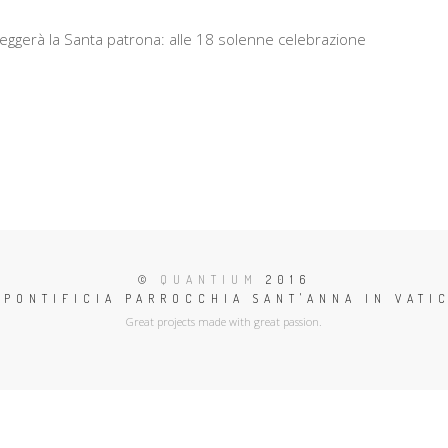
teggerà la Santa patrona: alle 18 solenne celebrazione
©
QUANTIUM
2016
 PONTIFICIA PARROCCHIA SANT'ANNA IN VATI
Great projects made with great passion.